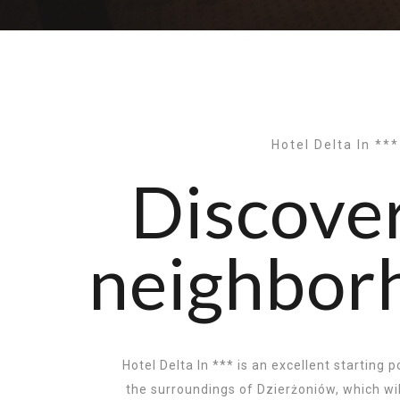
Hotel Delta In ***
Discove
neighbo
Hotel Delta In *** is an excellent starting 
the surroundings of Dzierżoniów, which will