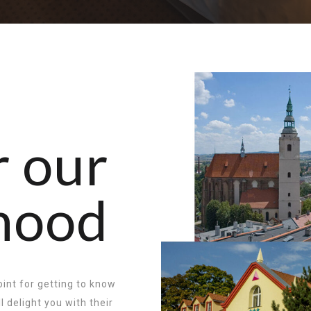
r our
rhood
point for getting to know
 delight you with their