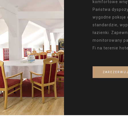
komfortowe wnęt
Państwa dyspozy
wygodne pokoje 
standardzie, wy
łazienki. Zapew
monitorowany pa
Fi na terenie hote
ZAREZERWU