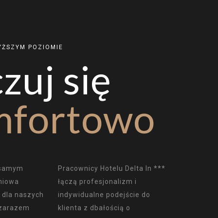
YŻSZYM POZIOMIE
zuj się
mfortowo
w samym
Pracownicy Hotelu Delta In ***
niowa
łączą profesjonalizm i
 dla naszych
indywidualne podejście do
 zarazem
klienta z dbałością o