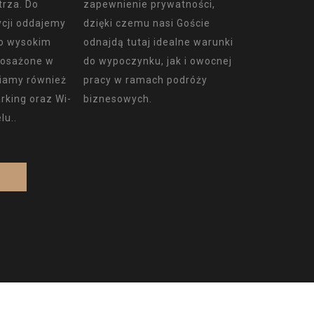
rza. Do
zapewnienie prywatności,
cji oddajemy
dzięki czemu nasi Goście
o wysokim
odnajdą tutaj idealne warunki
posażone w
do wypoczynku, jak i owocnej
niamy również
pracy w ramach podróży
rking oraz Wi-
biznesowych.
lu..
J