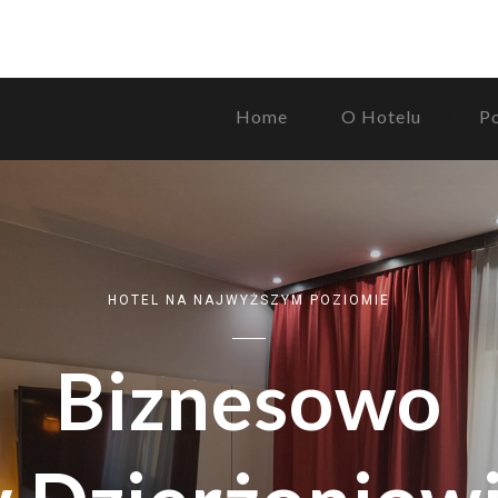
Home
O Hotelu
P
HOTEL NA NAJWYŻSZYM POZIOMIE
Biznesowo